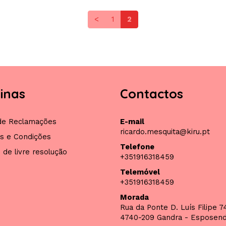
<
1
2
inas
Contactos
 de Reclamações
E-mail
ricardo.mesquita@kiru.pt
s e Condições
Telefone
o de livre resolução
+351916318459
Telemóvel
+351916318459
Morada
Rua da Ponte D. Luís Filipe 7
4740-209 Gandra - Esposen